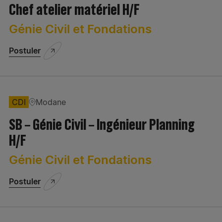
Chef atelier matériel H/F
Localisation
Juridique/Assurances
Génie Civil et Fondations
Matériel/Equipements
Postuler
QSE
Réalisation - travaux - aménagement
Réinitialiser les filtres
CDI
Modane
Ressources Humaines
Appliquer la sélection
SB – Génie Civil – Ingénieur Planning
Secrétariat/Assistanat
H/F
Génie Civil et Fondations
Postuler