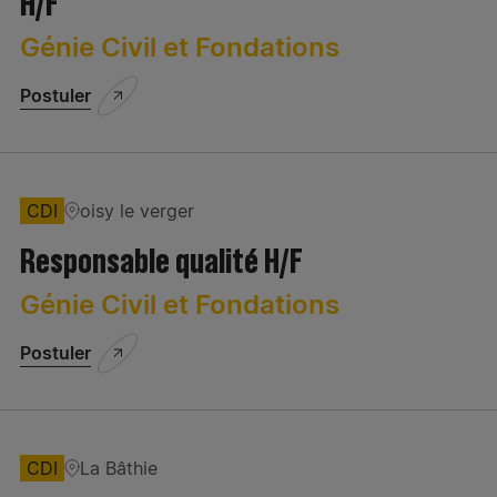
H/F
Travaux publics
Achats
Génie Civil et Fondations
Centre de profit
Postuler
Commercial - Marketing - Développement
Communication
CDI
oisy le verger
Compagnons
Responsable qualité H/F
Etudes
Génie Civil et Fondations
Exploitation/Projets
Type de contrat
Postuler
Finance/Gestion/Administration
Industries/Production de Matériaux/Fabrication
CDI
La Bâthie
Informatique