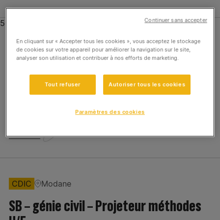
Continuer sans accepter
56 offres
Expertises
En cliquant sur « Accepter tous les cookies », vous acceptez le stockage
de cookies sur votre appareil pour améliorer la navigation sur le site,
Contrat d'alternance (pro, apprentissage)
Nanterre
analyser son utilisation et contribuer à nos efforts de marketing.
Aménagement Paysager
Ingénieur d’affaires / Etudes de prix
Tout refuser
Autoriser tous les cookies
(alternance) – H/F
Construction Ile de France
Génie Civil et Fondations
Construction Régions
Paramètres des cookies
Postuler
Energie
Groupe ETPO
Génie Civil et Fondations
CDIC
Modane
Siège
SB – génie civil – Projeteur méthodes
Familles de métier