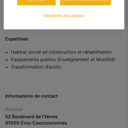
Paramètres des cookies
Expertises
Habitat social en construction et réhabilitation
Équipements publics (Enseignement et Mobilité)
Transformation d’actifs
Informations de contact
Adresse
52 Boulevard de l'Yerres
91000 Évry-Courcouronnes