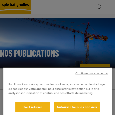
Rechercher
NOS PUBLICATIONS
Continuer sans accepter
En cliquant sur « Accepter tous les cookies », vous acceptez le stockage
de cookies sur votre appareil pour améliorer la navigation sur le site,
analyser son utilisation et contribuer à nos efforts de marketing.
Réinitialiser les filtres
Appliquer la sélection
Tout refuser
Autoriser tous les cookies
Rapport annuel 2025