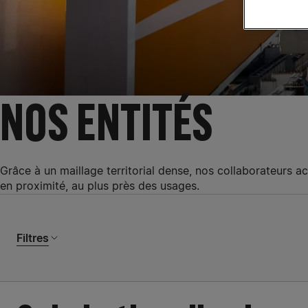
NOS ENTITÉS
Grâce à un maillage territorial dense, nos collaborateurs
en proximité, au plus près des usages.
Filtres