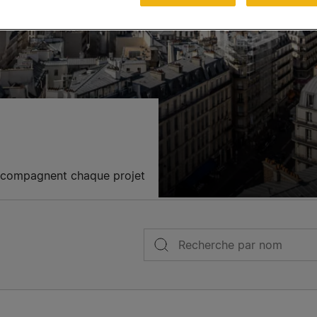
 accompagnent chaque projet