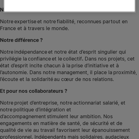
Nos atouts ?
Notre
expertise
et notre
fiabilité, reconnues partout en
France et à travers le monde.
Notre différence ?
Notre
indépendance
et notre état d’esprit singulier qui
privilégie la
confiance
et le
collectif
.
Dans nos projets, cet
état d’esprit incite chacun à la
prise d’initiative et à
l’autonomie
.
Dans notre management, il place la
proximité,
l’écoute et la solidarité
au cœur de nos relations.
Et pour nos collaborateurs ?
Notre
projet d’entreprise
, notre
actionnariat salarié
, et
notre
politique d’intégration et
d’accompagnement
stimulent leur ambition. Nos
engagements en matière de santé, de sécurité et de
qualité de vie au travail favorisent leur épanouissement
professionnel.
Indépendants mais solidaires, audacieux