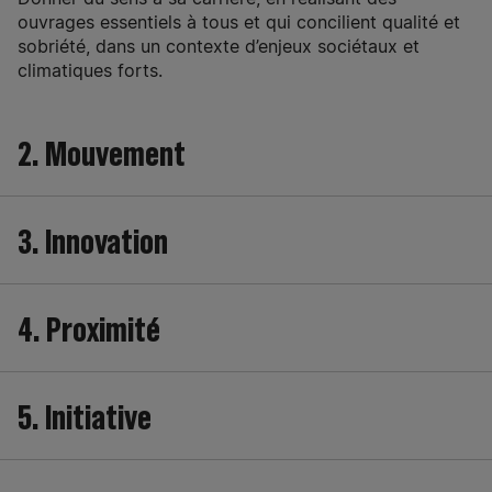
ouvrages essentiels à tous et qui concilient qualité et
sobriété, dans un contexte d’enjeux sociétaux et
climatiques forts.
2. Mouvement
Exercer dans un secteur en pleine transformation, à la
3. Innovation
croisée des transitions écologiques et technologiques
qui sont autant d’opportunités de développement
professionnel
Gagner en compétences grâce à une démarche
4. Proximité
d’innovation ambitieuse déployée par nos
communautés d’experts et relayée par le Campus de
formation Spie batignolles.
Travailler en proximité grâce à un maillage
5. Initiative
géographique fort et contribuer ainsi au
développement de son territoire.
Evoluer dans un groupe qui favorise la liberté