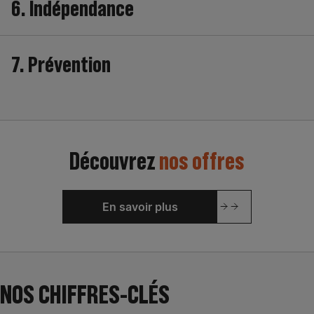
6. Indépendance
d’entreprendre, considère l’initiative, encourage le
collaboratif et veille à l’intégration de toutes les
différences.
Rejoindre un groupe indépendant, détenu à 80 % par
7. Prévention
ses collaborateurs, qui fait de chacun un acteur de sa
réussite à travers l’actionnariat salarié
Intégrer des équipes qui placent la culture prévention
au cœur de leurs pratiques
Découvrez
nos offres
En savoir plus
NOS CHIFFRES-CLÉS