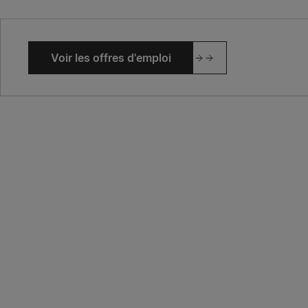
Voir les offres d'emploi