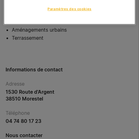
Travaux routiers
Paramètres des cookies
Assainissement
Réseaux secs
Aménagements urbains
Terrassement
Informations de contact
Adresse
1530 Route d'Argent
38510 Morestel
Téléphone
04 74 80 17 23
Nous contacter