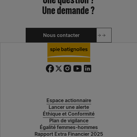
Une demande ?
Actualité
Nous contacter
Expertises
Spie batignolles technologies
Spie batignolles fondations – Antenne Bordeaux
Pieux Ouest
Espace actionnaire
Lancer une alerte
Spie batignolles fondations – Antenne Lyon
Éthique et Conformité
Plan de vigilance
Spie batignolles fondations – Antenne Lille
Égalité femmes-hommes
Rapport Extra Financier 2025
Spie batignolles fondations – Antenne Aix-en-