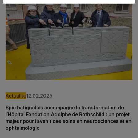
Actualité
Expertises
Spie batignolles technologies
Spie batignolles fondations – Antenne Bordeaux
Pieux Ouest
Actualité
12.02.2025
Spie batignolles accompagne la transformation de
Spie batignolles fondations – Antenne Lyon
l’Hôpital Fondation Adolphe de Rothschild : un projet
majeur pour l’avenir des soins en neurosciences et en
Spie batignolles fondations – Antenne Lille
ophtalmologie
Spie batignolles fondations – Antenne Aix-en-