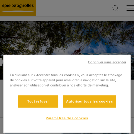
Rechercher
NOS ACTUALITÉS
Continuer sans accepter
En cliquant sur « Accepter tous les cookies », vous acceptez le stockage
de cookies sur votre appareil pour améliorer la navigation sur le site,
analyser son utilisation et contribuer à nos efforts de marketing.
Filtres
Réinitialiser
Tout refuser
Autoriser tous les cookies
Paramètres des cookies
Catégories