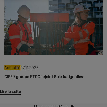
Actualité
Expertises
Spie batignolles technologies
Spie batignolles fondations – Antenne Bordeaux
Actualité
07.11.2023
Pieux Ouest
CIFE / groupe ETPO rejoint Spie batignolles
Spie batignolles fondations – Antenne Lyon
Lire la suite
Spie batignolles fondations – Antenne Lille
Spie batignolles fondations – Antenne Aix-en-