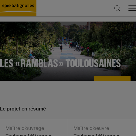
Rechercher
LES « RAMBLAS » TOULOUSAINES
Le projet en résumé
Maître d’ouvrage
Maître d’oeuvre
Toulouse Métropole
Toulouse Métropole