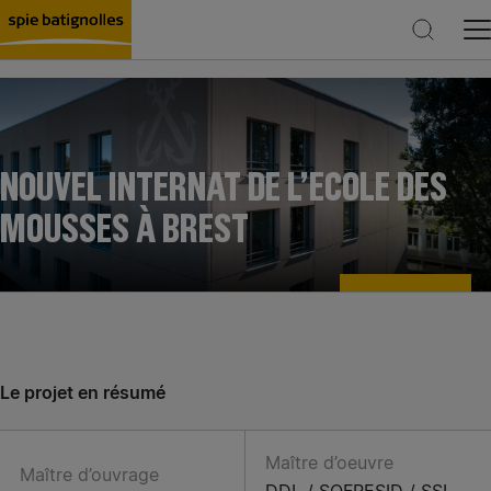
NOUVEL INTERNAT DE L’ECOLE DES
Rechercher
MOUSSES À BREST
Le projet en résumé
Maître d’oeuvre
Maître d’ouvrage
DDL / SOFRESID / SSI