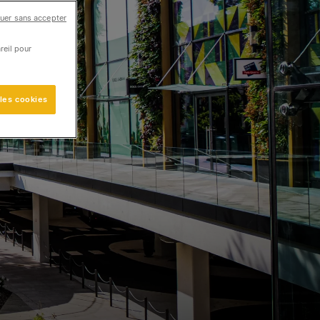
uer sans accepter
reil pour
 les cookies