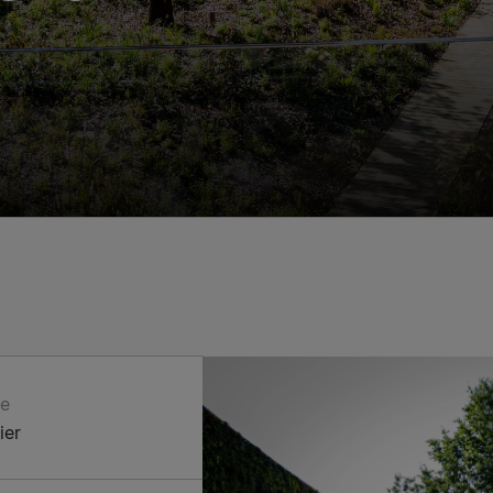
re
ier