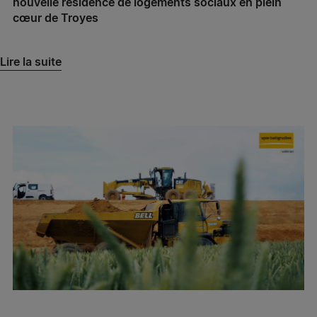
nouvelle résidence de logements sociaux en plein
Spie batignolles grand ouest – Agence Présance®
cœur de Troyes
Brest
Lire la suite
Spie batignolles grand ouest – Agence Présance®
Quimper
Spie batignolles sud ouest – Agence Présance®
Narbonne
Spie batignolles sud ouest – Agence Présance®
Toulouse
Spie batignolles sud ouest – Agence Présance®
Pau
Spie batignolles sud ouest – Agence Présance®
Bordeaux
Spie batignolles sud est – Agence Présance®