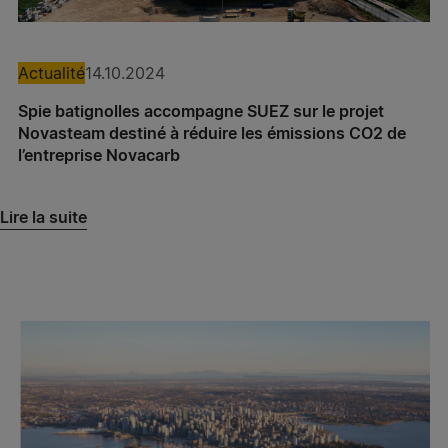
Notre-Dame-de-Gravenchon
Spie batignolles normandie – Agence Présance®
Caen
Actualité
14.10.2024
Spie batignolles accompagne SUEZ sur le projet
Spie batignolles normandie – Agence Présance®
Novasteam destiné à réduire les émissions CO2 de
Le Havre
l’entreprise Novacarb
Spie batignolles normandie – Agence Présance®
Gaillon
Lire la suite
Spie batignolles normandie – Agence Présance®
Rouen
Abscis Bertin – Agence Présance® Bretteville
Abscis Bertin – Agence Présance® Lillebonne
Spie batignolles grand ouest – Agence Présance®
Rochefort