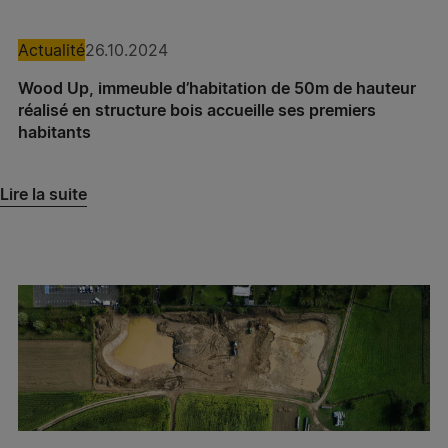
Spie batignolles énergie – Chambéry
Spie batignolles énergie – Gap
Actualité
26.10.2024
Wood Up, immeuble d’habitation de 50m de hauteur
Spie batignolles énergie – Vaulx-en-Velin
réalisé en structure bois accueille ses premiers
habitants
Spie batignolles énergie – Pacé
Spie batignolles énergie – Les Ulis
Lire la suite
Spie batignolles énergie – Tremblay-en-France
Spie batignolles énergie – Lille
Spie batignolles énergie – Nanterre
Spie batignolles énergie – Eaubonne
Sogintel – Eaubonne