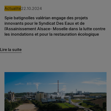
Spie batignolles énergie Souchon – Lespinasse
Actualité
22.10.2024
Spie batignolles énergie Souchon – Tilloy
Spie batignolles valérian engage des projets
innovants pour le Syndicat Des Eaux et de
Spie batignolles énergie Souchon – Marseille
l’Assainissement Alsace- Moselle dans la lutte contre
les inondations et pour la restauration écologique
Spie batignolles énergie Sopac – Caudan
Spie batignolles énergie Sopac – Parthenay
Lire la suite
Spie batignolles énergie Borja – Lespinasse
Spie batignolles énergie Borja – Caussade
Spie batignolles TP Ferroviaire
Spie batignolles TP grand ouest
Spie batignolles normandie – Agence Présance®