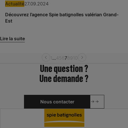
Étang de Berre
Actualité
27.09.2024
Spie batignolles sud est – Agence Présance®
Découvrez l’agence Spie batignolles valérian Grand-
Nîmes
Est
Spie batignolles sud est – Agence Présance®
Lire la suite
Toulon
Spie batignolles sud est – Agence Présance®
1
…
4
5
6
7
8
9
10
Marseille
Une question ?
Spie batignolles sud est – Agence Tondella
Une demande ?
Rumilly
Spie batignolles sud est – Agence Tondella
Albertville
Nous contacter
Spie batignolles sud est – Agence Présance®
Valence