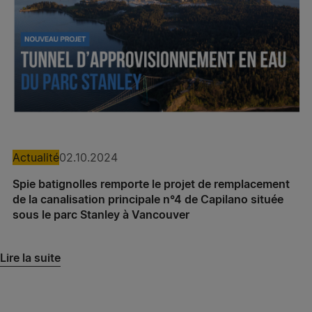
Spie batignolles grand ouest – Agence Présance®
Poitiers
Spie batignolles grand ouest – Agence Présance®
La Roche-sur-Yon
Spie batignolles grand ouest – Agence Présance®
Lorient
Actualité
02.10.2024
Spie batignolles grand ouest – Agence Présance®
Saint-Brieuc
Spie batignolles remporte le projet de remplacement
de la canalisation principale n°4 de Capilano située
Spie batignolles grand ouest – Agence Présance®
sous le parc Stanley à Vancouver
Rennes
Lire la suite
Spie batignolles grand ouest – Agence Présance®
Saint-Nazaire
Spie batignolles grand ouest – Agence Présance®