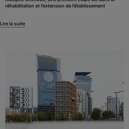
Aviso – Toulon
réhabilitation et l’extension de l’établissement
Spie batignolles énergie Grand Sud – Antibes
Lire la suite
Spie batignolles énergie Grand Sud – Six-Fours-
les-Plages
Spie batignolles énergie Grand Sud – Marseille
Spie batignolles énergie – Bretteville-sur-Odon
Spie batignolles énergie – Saint-Gilles
Spie batignolles énergie Patricola – Besançon
Spie batignolles énergie Patricola – Montanay
Spie batignolles énergie – Grenoble