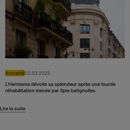
Nantes
Spie batignolles grand ouest – Agence Présance®
Angers
Spie batignolles grand ouest – Agence Présance®
Le Mans
Spie batignolles grand ouest – Agence Présance®
Tours
Actualité
05.03.2025
Spie batignolles grand ouest – Agence Présance®
Bourges
L’Hermione dévoile sa splendeur après une lourde
réhabilitation menée par Spie batignolles
Spie batignolles grand ouest – Agence Présance®
Orléans
Lire la suite
Spie batignolles grand ouest – Agence Présance®
Chartres