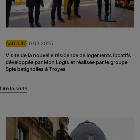
Spie batignolles grand ouest – Agence Présance®
Poitiers
Spie batignolles grand ouest – Agence Présance®
La Roche-sur-Yon
Actualité
10.03.2025
Spie batignolles grand ouest – Agence Présance®
Visite de la nouvelle résidence de logements locatifs
Lorient
développée par Mon Logis et réalisée par le groupe
Spie batignolles à Troyes
Spie batignolles grand ouest – Agence Présance®
Saint-Brieuc
Lire la suite
Spie batignolles grand ouest – Agence Présance®
Rennes
Spie batignolles grand ouest – Agence Présance®
Saint-Nazaire
Spie batignolles grand ouest – Agence Présance®