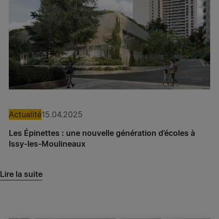
Actualité
Expertises
Spie batignolles technologies
Actualité
15.04.2025
Spie batignolles fondations – Antenne Bordeaux
Les Épinettes : une nouvelle génération d’écoles à
Pieux Ouest
Issy-les-Moulineaux
Spie batignolles fondations – Antenne Lyon
Lire la suite
Spie batignolles fondations – Antenne Lille
Spie batignolles fondations – Antenne Aix-en-
Provence