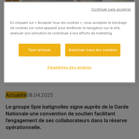
Réinitialiser les filtres
Continuer sans accepter
Appliquer la sélection
Spie batignolles sedib
En cliquant sur « Accepter tous les cookies », vous acceptez le stockage
Spie batignolles france sols
de cookies sur votre appareil pour améliorer la navigation sur le site,
analyser son utilisation et contribuer à nos efforts de marketing.
Spie batignolles partesia
Tout refuser
Autoriser tous les cookies
Spie batignolles DBS
Paramètres des cookies
Spie batignolles créatis
Spie batignolles SPR batiment & industrie
Actualité
08.04.2025
Proxilink – Pacé
Le groupe Spie batignolles signe auprès de la Garde
Proxilink – Eguilles
Nationale une convention de soutien facilitant
l’engagement de ses collaborateurs dans la réserve
opérationnelle.
Spie batignolles énergie Laignel – Auchy-les-
Mines