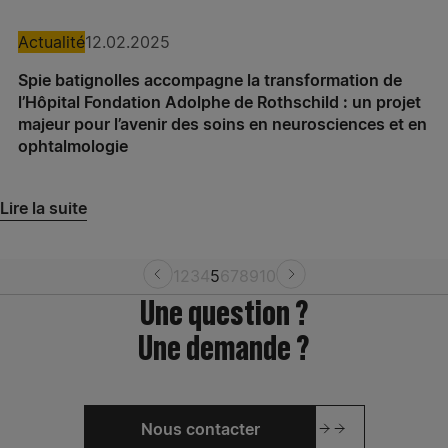
Spie batignolles sud est – Agence Présance® Lyon
Actualité
12.02.2025
Spie batignolles grand est – Agence Présance®
Reims
Spie batignolles accompagne la transformation de
l’Hôpital Fondation Adolphe de Rothschild : un projet
Spie batignolles grand est – Agence Présance®
majeur pour l’avenir des soins en neurosciences et en
Metz
ophtalmologie
Spie batignolles grand est – Agence Présance®
Lire la suite
Nancy
Spie batignolles grand est – Agence Présance®
1
2
3
4
5
6
7
8
9
10
Saint-Avold
Une question ?
Spie batignolles grand est – Agence Présance®
Une demande ?
Strasbourg
Spie batignolles grand est – Agence Présance®
Mulhouse
Nous contacter