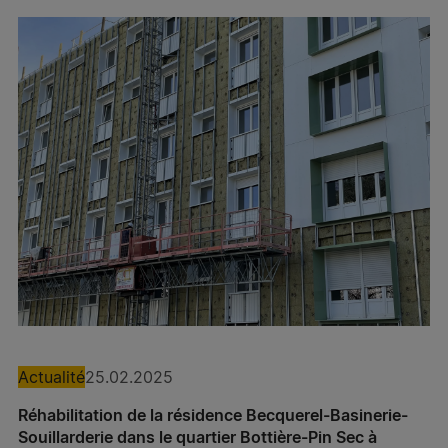
Spie batignolles grand ouest – Agence Présance®
Brest
Spie batignolles grand ouest – Agence Présance®
Quimper
Spie batignolles sud ouest – Agence Présance®
Narbonne
Spie batignolles sud ouest – Agence Présance®
Toulouse
Spie batignolles sud ouest – Agence Présance®
Pau
Spie batignolles sud ouest – Agence Présance®
Actualité
25.02.2025
Bordeaux
Réhabilitation de la résidence Becquerel-Basinerie-
Spie batignolles sud est – Agence Présance®
Souillarderie dans le quartier Bottière-Pin Sec à