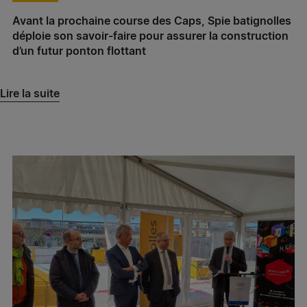
Notre-Dame-de-Gravenchon
Avant la prochaine course des Caps, Spie batignolles
Spie batignolles normandie – Agence Présance®
déploie son savoir-faire pour assurer la construction
Caen
d’un futur ponton flottant
Spie batignolles normandie – Agence Présance®
Lire la suite
Le Havre
Spie batignolles normandie – Agence Présance®
Gaillon
Spie batignolles normandie – Agence Présance®
Rouen
Abscis Bertin – Agence Présance® Bretteville
Abscis Bertin – Agence Présance® Lillebonne
Spie batignolles grand ouest – Agence Présance®
Rochefort