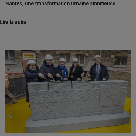
Étang de Berre
Nantes, une transformation urbaine ambitieuse
Spie batignolles sud est – Agence Présance®
Nîmes
Lire la suite
Spie batignolles sud est – Agence Présance®
Toulon
Spie batignolles sud est – Agence Présance®
Marseille
Spie batignolles sud est – Agence Tondella
Rumilly
Spie batignolles sud est – Agence Tondella
Albertville
Spie batignolles sud est – Agence Présance®
Valence