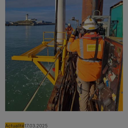
Spie batignolles énergie Souchon – Lespinasse
Spie batignolles énergie Souchon – Tilloy
Spie batignolles énergie Souchon – Marseille
Spie batignolles énergie Sopac – Caudan
Spie batignolles énergie Sopac – Parthenay
Spie batignolles énergie Borja – Lespinasse
Spie batignolles énergie Borja – Caussade
Spie batignolles TP Ferroviaire
Spie batignolles TP grand ouest
Spie batignolles normandie – Agence Présance®
Actualité
17.03.2025