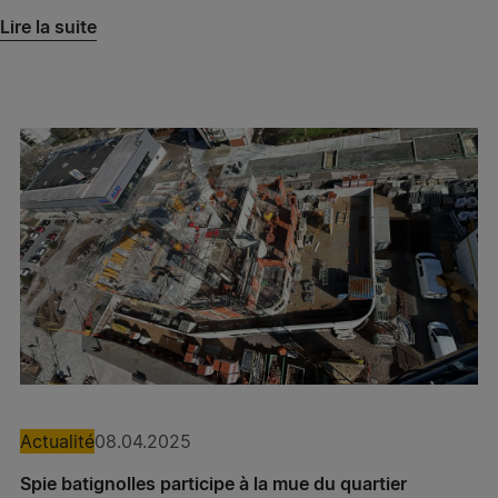
Lire la suite
Spie batignolles énergie Mercier – Tremblay-en-
France
Infrannonce – Lespinasse
Spie batignolles Solutions industrielles –
Sandouville
Spie batignolles Solutions industrielles – Vaulx-en-
Velin
Spie batignolles énergie Farasse fluides – Saint
Sauveur
Spie batignolles énergie Farasse fluides – Cambrai
ACSI – Audits conseils services incendie –
Actualité
08.04.2025
Tremblay-en-France
Spie batignolles participe à la mue du quartier