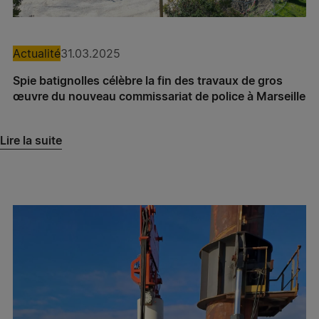
Spie batignolles énergie – Chambéry
Spie batignolles énergie – Gap
Actualité
31.03.2025
Spie batignolles énergie – Vaulx-en-Velin
Spie batignolles célèbre la fin des travaux de gros
œuvre du nouveau commissariat de police à Marseille
Spie batignolles énergie – Pacé
Spie batignolles énergie – Les Ulis
Lire la suite
Spie batignolles énergie – Tremblay-en-France
Spie batignolles énergie – Lille
Spie batignolles énergie – Nanterre
Spie batignolles énergie – Eaubonne
Sogintel – Eaubonne