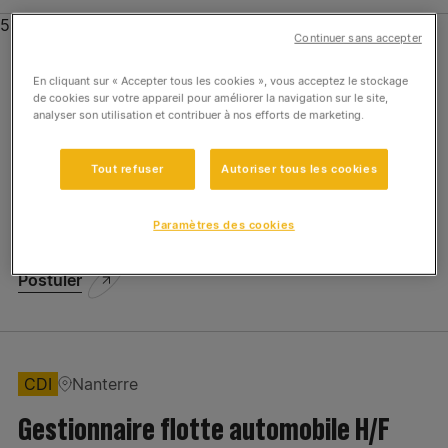
536 offres
Continuer sans accepter
Expertises
En cliquant sur « Accepter tous les cookies », vous acceptez le stockage
Contrat d'alternance (pro, apprentissage)
Antony
de cookies sur votre appareil pour améliorer la navigation sur le site,
Aménagement Paysager
analyser son utilisation et contribuer à nos efforts de marketing.
Alternance – Assistant Administratif
(Travaux) H/F – Spie batignolles
Construction Ile de France
Tout refuser
Autoriser tous les cookies
Créatis
Construction Régions
Paramètres des cookies
Construction Ile de France
Energie
Postuler
Groupe ETPO
Génie Civil et Fondations
CDI
Nanterre
Siège
Familles de métier
Gestionnaire flotte automobile H/F
Travaux publics
Achats