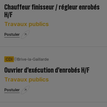
Juridique/Assurances
Chauffeur finisseur / régleur enrobés
Matériel/Equipements
H/F
QSE
Travaux publics
Réalisation - travaux - aménagement
Postuler
Réinitialiser les filtres
Appliquer la sélection
Ressources Humaines
Secrétariat/Assistanat
CDI
Brive-la-Gaillarde
Ouvrier d’exécution d’enrobés H/F
Travaux publics
Postuler