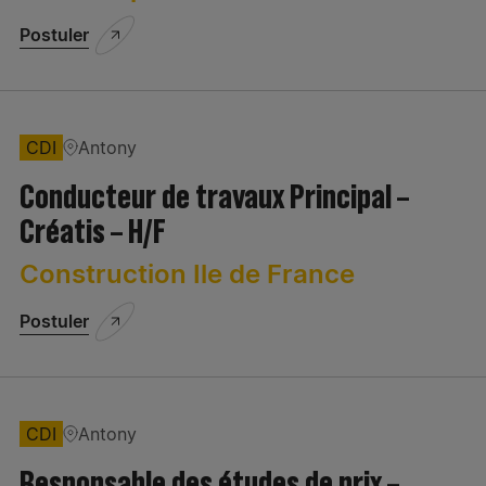
Postuler
Centre de profit
Commercial - Marketing - Développement
Communication
CDI
Antony
Conducteur de travaux Principal –
Compagnons
Créatis – H/F
Etudes
Construction Ile de France
Exploitation/Projets
Type de contrat
Postuler
Finance/Gestion/Administration
Industries/Production de Matériaux/Fabrication
CDI
Antony
Informatique
Responsable des études de prix –
Localisation