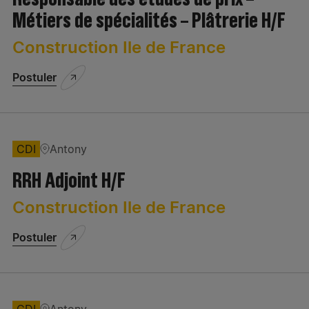
Juridique/Assurances
Métiers de spécialités – Plâtrerie H/F
Matériel/Equipements
Construction Ile de France
QSE
Postuler
Réalisation - travaux - aménagement
Réinitialiser les filtres
Appliquer la sélection
Ressources Humaines
CDI
Antony
Secrétariat/Assistanat
RRH Adjoint H/F
Construction Ile de France
Postuler