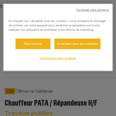
536 offres
Continuer sans accepter
Expertises
En cliquant sur « Accepter tous les cookies », vous acceptez le stockage
CDI
Orvault
de cookies sur votre appareil pour améliorer la navigation sur le site,
Aménagement Paysager
analyser son utilisation et contribuer à nos efforts de marketing.
Contrôleur de Gestion Opérationnel –
F/H
Construction Ile de France
Tout refuser
Autoriser tous les cookies
Construction Régions
Construction Régions
Paramètres des cookies
Postuler
Energie
Groupe ETPO
Génie Civil et Fondations
CDI
Brive-la-Gaillarde
Siège
Chauffeur PATA / Répandeuse H/F
Familles de métier
Travaux publics
Travaux publics
Achats