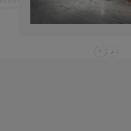
une attention particulière pour l’accès aux
personnes à mobilité réduite.