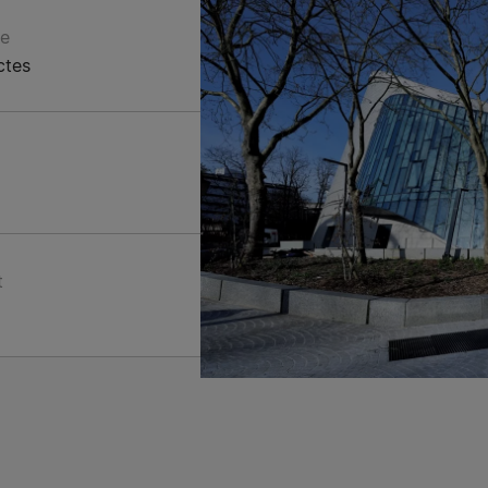
re
ctes
t