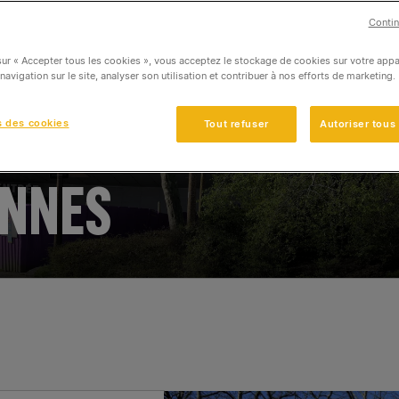
Contin
sur « Accepter tous les cookies », vous acceptez le stockage de cookies sur votre appa
 navigation sur le site, analyser son utilisation et contribuer à nos efforts de marketing.
RA À
s des cookies
Tout refuser
Autoriser tous
NNES