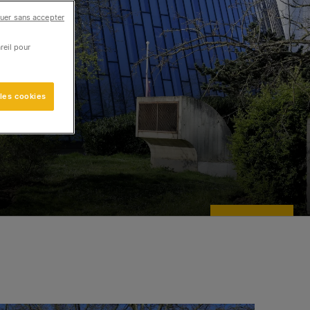
uer sans accepter
reil pour
 les cookies