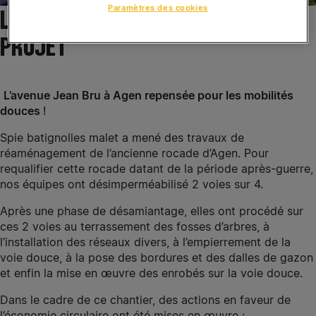
Paramètres des cookies
LE
PROJET
L’avenue Jean Bru à Agen repensée pour les mobilités
douces
!
Spie batignolles malet a mené des travaux de
réaménagement de l’ancienne rocade d’Agen. Pour
requalifier cette rocade datant de la période après-guerre,
nos équipes ont désimperméabilisé 2 voies sur 4.
Après une phase de désamiantage, elles ont procédé sur
ces 2 voies au terrassement des fosses d’arbres, à
l’installation des réseaux divers, à l’empierrement de la
voie douce, à la pose des bordures et des dalles de gazon
et enfin la mise en œuvre des enrobés sur la voie douce.
Dans le cadre de ce chantier, des actions en faveur de
l’économie circulaire ont été mises en œuvre :