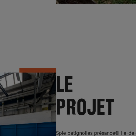
LE
PROJET
Spie batignolles présance© ile-de-