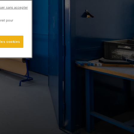
uer sans accepter
reil pour
 les cookies