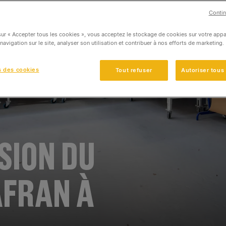
Contin
sur « Accepter tous les cookies », vous acceptez le stockage de cookies sur votre appa
 navigation sur le site, analyser son utilisation et contribuer à nos efforts de marketing.
s des cookies
Tout refuser
Autoriser tous
SION DU
AFRAN À