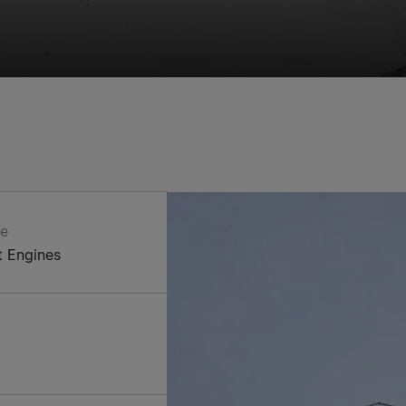
re
t Engines