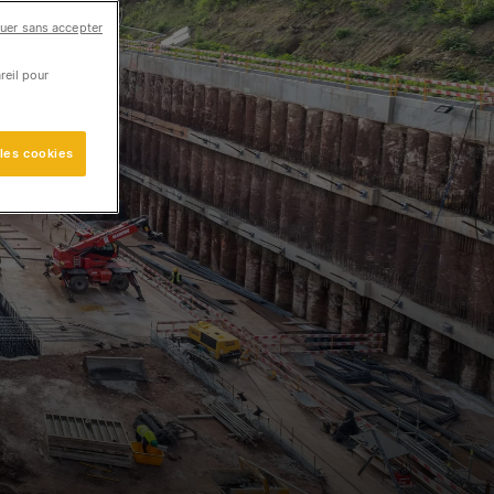
uer sans accepter
reil pour
 les cookies