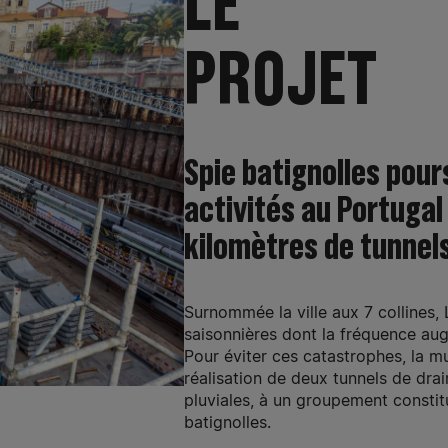
LE
PROJET
Spie batignolles pour
activités au Portugal 
kilomètres de tunnel
Surnommée la ville aux 7 collines,
saisonnières dont la fréquence au
Pour éviter ces catastrophes, la mu
réalisation de deux tunnels de dra
pluviales, à un groupement constit
batignolles.