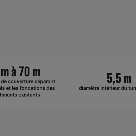
 m à 70 m
5,5 m
 de couverture séparant
ls et les fondations des
diamètre intérieur du t
timents existants