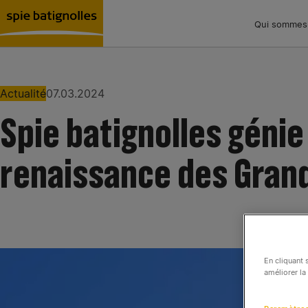
Qui sommes
Nous rejoindre
Tous nos médias
Actualité
07.03.2024
Spie batignolles génie 
renaissance des Gran
En cliquant 
améliorer la