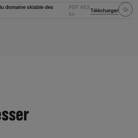
 du domaine skiable des
PDF
453
Télécharger
ko
t
esser