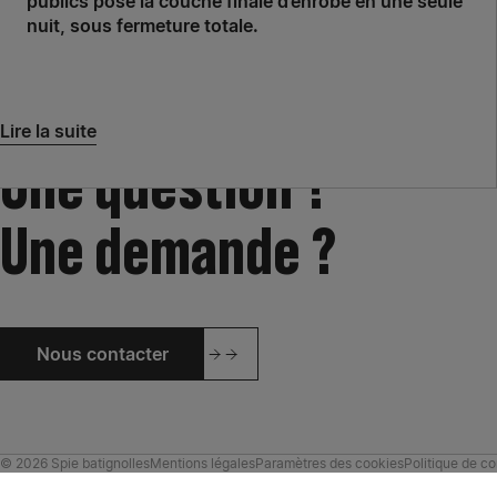
publics pose la couche finale d’enrobé en une seule
nuit, sous fermeture totale.
Lire la suite
Une question ?
Une demande ?
Nous contacter
© 2026 Spie batignolles
Mentions légales
Paramètres des cookies
Politique de co