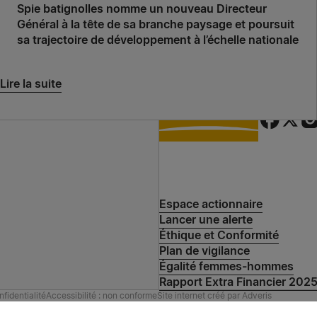
Spie batignolles nomme un nouveau Directeur
Général à la tête de sa branche paysage et poursuit
sa trajectoire de développement à l’échelle nationale
Lire la suite
Espace actionnaire
Lancer une alerte
Éthique et Conformité
Plan de vigilance
Égalité femmes-hommes
Rapport Extra Financier 202
nfidentialité
Accessibilité : non conforme
Site internet créé par
Adveris