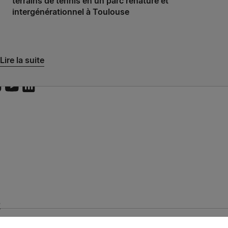
terrains de tennis en un parc renaturé et
intergénérationnel à Toulouse
Lire la suite
5