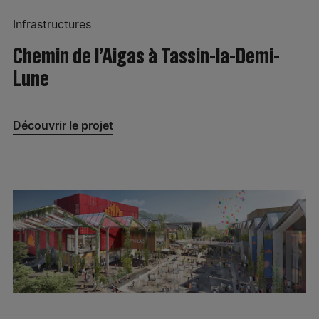
Spie batignolles énergie Grand Sud – Marseille
Infrastructures
Spie batignolles énergie – Bretteville-sur-Odon
Chemin de l’Aigas à Tassin-la-Demi-
Lune
Spie batignolles énergie – Saint-Gilles
Spie batignolles énergie Patricola – Besançon
Découvrir le projet
Spie batignolles énergie Patricola – Montanay
Spie batignolles énergie – Grenoble
Spie batignolles énergie – Chambéry
Spie batignolles énergie – Gap
Spie batignolles énergie – Vaulx-en-Velin
Spie batignolles énergie – Pacé