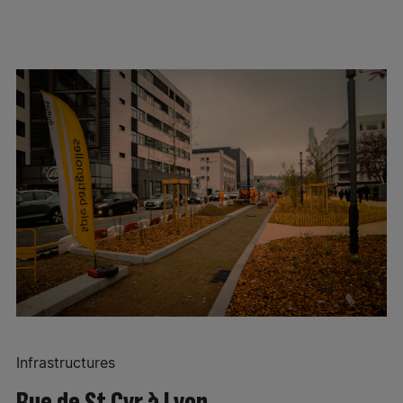
Spie batignolles DBS
Réinitialiser les filtres
Appliquer la sélection
Spie batignolles créatis
Spie batignolles SPR batiment & industrie
Proxilink – Pacé
Proxilink – Eguilles
Spie batignolles énergie Laignel – Auchy-les-
Mines
Spie batignolles énergie Mercier – Tremblay-en-
France
Infrannonce – Lespinasse
Infrastructures
Spie batignolles Solutions industrielles –
Rue de St Cyr à Lyon